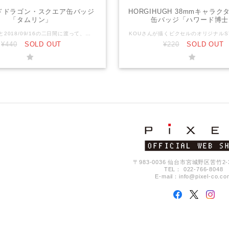
ドドラゴン・スクエア缶バッジ
HORGIHUGH 38mmキャラ
「タムリン」
缶バッジ「ハワード博士
2018/09/15と2018/09/16の二日間に渡って、吉祥寺のココマルシアターで開催した「エメラルドドラゴン原画展」の際に制作した缶バッジです。 PC8801版のキャラクターの顔グラフィックをモチーフに、背面はイメージカラーを配したこだわりのアイテム。当時のスペック、少ない色数の中で生み出されたキャラクターの魅力の片鱗を垣間見ることが出来ます。 キャラクターはアトルシャン、タムリン、ハスラム、ファルナ、サオシュヤント、ヤマン、オストラコンの7人。 全て揃えるととても綺麗な配色になります。 ぜひまとめてお買い求めください！！ サイズ : 40mm × 40mm OPP個別包装 ------------ 『エメラルドドラゴン』 (EMERALD DRAGON) は、バショウハウスとグローディアが開発したコンピュータRPG。略称は『エメドラ』。 まず、パソコン用として1989年にPC-8801mkIISR (PC88) 版とPC-9801VM/UV以降 (PC98) 版が、後年にはX68000 (X68k) 版やMSX2版、そしてFM TOWNS (TOWNS) 版が発売された。 その後、メディアワークスの主導によってPCエンジン (PCE) やスーパーファミコン (SFC) などの家庭用ゲーム機にも移植された。
¥440
SOLD OUT
¥220
SOLD OUT
〒983-0036 仙台市宮城野区苦竹2-3-
TEL： 022-766-8048
E-mail：
info@pixel-co.co