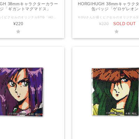
UGH 38mmキャラクターカラー
HORGIHUGH 38mmキャラ
ジ「ギガントマグマドス」
缶バッジ「ゲロゲレオン
KOUさんが描くピクセルのオリジナルSTG「HORGIHUGH」のキャラクターたちが可愛い缶バッジになりました！ キャラクターのイメージカラー？が鮮やかで可愛い缶バッジです。 ぜひ全コンプリート目指してください！！ サイズ：直径38mm 対象年齢：全年齢 ＊送料込みの金額です。 ＊普通郵便でお送りいたします。 HORGIHUGHとは？ 主人公ヒューと相棒フィガロを待ち受ける様々なステージと多彩でユニークなボスキャラクター！ 「ハワードラボ」でパワーアップして立ち向かおう！ 救済システム「アンジェラズショップ」でSTG苦手な人もクリアを目指せる！！・・・かも！？ ちょっと懐かしいグラフィックとゲーム性、可愛らしいキャラクターと実は重厚なストーリー、STG苦手な方でもやりこむほどに増える救済要素など、幅広い層の方にお楽しみいただけるゲームです。 HORGIHUGH（ホーギーヒュー）は株式会社ピクセルの登録商標です。
¥220
¥220
SOLD OUT