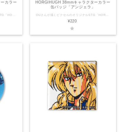
クターカラー
HORGIHUGH 38mmキャラクターカラー
缶バッジ「アンジェラ」
KOUさんが描くピクセルのオリジナルSTG「HORGIHUGH」のキャラクターたちが可愛い缶バッジになりました！ キャラクターのイメージカラー？が鮮やかで可愛い缶バッジです。 ぜひ全コンプリート目指してください！！ サイズ：直径38mm 対象年齢：全年齢 ＊送料込みの金額です。 ＊普通郵便でお送りいたします。 HORGIHUGHとは？ 主人公ヒューと相棒フィガロを待ち受ける様々なステージと多彩でユニークなボスキャラクター！ 「ハワードラボ」でパワーアップして立ち向かおう！ 救済システム「アンジェラズショップ」でSTG苦手な人もクリアを目指せる！！・・・かも！？ ちょっと懐かしいグラフィックとゲーム性、可愛らしいキャラクターと実は重厚なストーリー、STG苦手な方でもやりこむほどに増える救済要素など、幅広い層の方にお楽しみいただけるゲームです。 HORGIHUGH（ホーギーヒュー）は株式会社ピクセルの登録商標です。
OUさんが描くピクセルのオリジナルSTG「HORGIHUGH」のキャラクターたちが可愛い缶バッジになりました！ キャラクターのイメージカラー？が鮮やかで可愛い缶バッジです。 ぜひ全コンプリート目指してください！！ サイズ：直径38mm 対象年齢：全年齢 ＊送料込みの金額です。 ＊普通郵便でお送りいたします。 HORGIHUGHとは？ 主人公ヒューと相棒フィガロを待ち受ける様々なステージと多彩でユニークなボスキャラクター！ 「ハワードラボ」でパワーアップして立ち向かおう！ 救済システム「アンジェラズショップ」でSTG苦手な人もクリアを目指せる！！・・・かも！？ ちょっと懐かしいグラフィックとゲーム性、可愛らしいキャラクターと実は重厚なストーリー、STG苦手な方でもやりこむほどに増える救済要素など、幅広い層の方にお楽しみいただけるゲームです。 HORGIHUGH（ホーギーヒュー）は株式会社ピクセルの登録商標です。
¥220