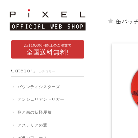
缶バッ
合計10,000円以上のご注文で
全国送料無料!
Category
カテゴリー
バウンティシスターズ
アンシェリアントリガー
歌と森の妖怪屋敷
アステリアの翼
ゼランフォース