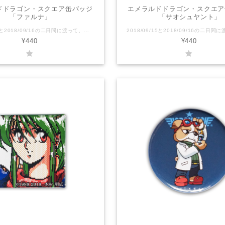
ドドラゴン・スクエア缶バッジ
エメラルドドラゴン・スクエア
「ファルナ」
「サオシュヤント」
2018/09/15と2018/09/16の二日間に渡って、吉祥寺のココマルシアターで開催した「エメラルドドラゴン原画展」の際に制作した缶バッジです。 PC8801版のキャラクターの顔グラフィックをモチーフに、背面はイメージカラーを配したこだわりのアイテム。当時のスペック、少ない色数の中で生み出されたキャラクターの魅力の片鱗を垣間見ることが出来ます。 キャラクターはアトルシャン、タムリン、ハスラム、ファルナ、サオシュヤント、ヤマン、オストラコンの7人。 全て揃えるととても綺麗な配色になります。 ぜひまとめてお買い求めください！！ サイズ : 40mm × 40mm OPP個別包装 ------------ 『エメラルドドラゴン』 (EMERALD DRAGON) は、バショウハウスとグローディアが開発したコンピュータRPG。略称は『エメドラ』。 まず、パソコン用として1989年にPC-8801mkIISR (PC88) 版とPC-9801VM/UV以降 (PC98) 版が、後年にはX68000 (X68k) 版やMSX2版、そしてFM TOWNS (TOWNS) 版が発売された。 その後、メディアワークスの主導によってPCエンジン (PCE) やスーパーファミコン (SFC) などの家庭用ゲーム機にも移植された。
¥440
¥440