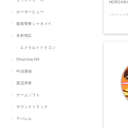
HORGIH
ホーギーヒュー
焔龍聖拳シャオメイ
木村明広
エメラルドドラゴン
Shuzilow.HA
中潟憲雄
渡辺邦孝
ゲームソフト
サウンドトラック
アパレル