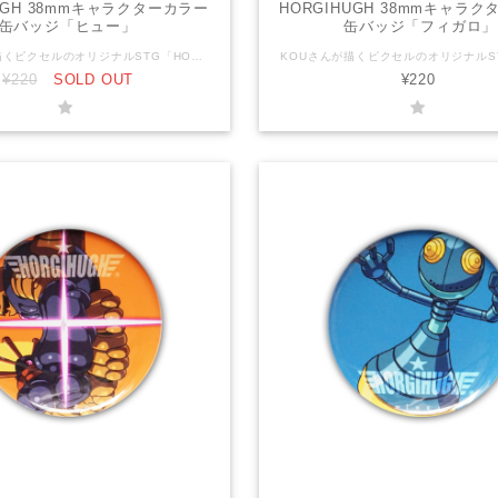
UGH 38mmキャラクターカラー
HORGIHUGH 38mmキャラ
缶バッジ「ヒュー」
缶バッジ「フィガロ」
KOUさんが描くピクセルのオリジナルSTG「HORGIHUGH」のキャラクターたちが可愛い缶バッジになりました！ キャラクターのイメージカラー？が鮮やかで可愛い缶バッジです。 ぜひ全コンプリート目指してください！！ サイズ：直径38mm 対象年齢：全年齢 ＊送料込みの金額です。 ＊普通郵便でお送りいたします。 HORGIHUGHとは？ 主人公ヒューと相棒フィガロを待ち受ける様々なステージと多彩でユニークなボスキャラクター！ 「ハワードラボ」でパワーアップして立ち向かおう！ 救済システム「アンジェラズショップ」でSTG苦手な人もクリアを目指せる！！・・・かも！？ ちょっと懐かしいグラフィックとゲーム性、可愛らしいキャラクターと実は重厚なストーリー、STG苦手な方でもやりこむほどに増える救済要素など、幅広い層の方にお楽しみいただけるゲームです。 HORGIHUGH（ホーギーヒュー）は株式会社ピクセルの登録商標です。
¥220
SOLD OUT
¥220