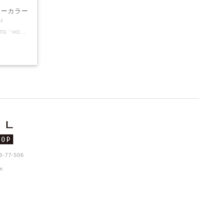
クターカラー
」
KOUさんが描くピクセルのオリジナルSTG「HORGIHUGH」のキャラクターたちが可愛い缶バッジになりました！ キャラクターのイメージカラー？が鮮やかで可愛い缶バッジです。 ぜひ全コンプリート目指してください！！ サイズ：直径38mm 対象年齢：全年齢 ＊送料込みの金額です。 ＊普通郵便でお送りいたします。 HORGIHUGHとは？ 主人公ヒューと相棒フィガロを待ち受ける様々なステージと多彩でユニークなボスキャラクター！ 「ハワードラボ」でパワーアップして立ち向かおう！ 救済システム「アンジェラズショップ」でSTG苦手な人もクリアを目指せる！！・・・かも！？ ちょっと懐かしいグラフィックとゲーム性、可愛らしいキャラクターと実は重厚なストーリー、STG苦手な方でもやりこむほどに増える救済要素など、幅広い層の方にお楽しみいただけるゲームです。 HORGIHUGH（ホーギーヒュー）は株式会社ピクセルの登録商標です。
77-506
m