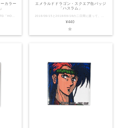
クターカラー
エメラルドドラゴン・スクエア缶バッジ
」
「ハスラム」
KOUさんが描くピクセルのオリジナルSTG「HORGIHUGH」のキャラクターたちが可愛い缶バッジになりました！ キャラクターのイメージカラー？が鮮やかで可愛い缶バッジです。 ぜひ全コンプリート目指してください！！ サイズ：直径38mm 対象年齢：全年齢 ＊送料込みの金額です。 ＊普通郵便でお送りいたします。 HORGIHUGHとは？ 主人公ヒューと相棒フィガロを待ち受ける様々なステージと多彩でユニークなボスキャラクター！ 「ハワードラボ」でパワーアップして立ち向かおう！ 救済システム「アンジェラズショップ」でSTG苦手な人もクリアを目指せる！！・・・かも！？ ちょっと懐かしいグラフィックとゲーム性、可愛らしいキャラクターと実は重厚なストーリー、STG苦手な方でもやりこむほどに増える救済要素など、幅広い層の方にお楽しみいただけるゲームです。 HORGIHUGH（ホーギーヒュー）は株式会社ピクセルの登録商標です。
2018/09/15と2018/09/16の二日間に渡って、吉祥寺のココマルシアターで開催した「エメラルドドラゴン原画展」の際に制作した缶バッジです。 PC8801版のキャラクターの顔グラフィックをモチーフに、背面はイメージカラーを配したこだわりのアイテム。当時のスペック、少ない色数の中で生み出されたキャラクターの魅力の片鱗を垣間見ることが出来ます。 キャラクターはアトルシャン、タムリン、ハスラム、ファルナ、サオシュヤント、ヤマン、オストラコンの7人。 全て揃えるととても綺麗な配色になります。 ぜひまとめてお買い求めください！！ サイズ : 40mm × 40mm OPP個別包装 ------------ 『エメラルドドラゴン』 (EMERALD DRAGON) は、バショウハウスとグローディアが開発したコンピュータRPG。略称は『エメドラ』。 まず、パソコン用として1989年にPC-8801mkIISR (PC88) 版とPC-9801VM/UV以降 (PC98) 版が、後年にはX68000 (X68k) 版やMSX2版、そしてFM TOWNS (TOWNS) 版が発売された。 その後、メディアワークスの主導によってPCエンジン (PCE) やスーパーファミコン (SFC) などの家庭用ゲーム機にも移植された。
¥440