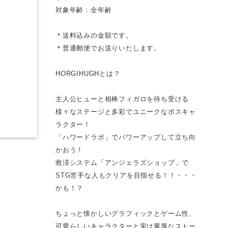
対象年齢：全年齢
＊送料込みの金額です。
＊普通郵便でお送りいたします。
HORGIHUGHとは？
主人公ヒューと相棒フィガロを待ち受ける
様々なステージと多彩でユニークなボスキャ
ラクター！
「ハワードラボ」でパワーアップして立ち向
かおう！
救済システム「アンジェラズショップ」で
STG苦手な人もクリアを目指せる！！・・・
かも！？
ちょっと懐かしいグラフィックとゲーム性、
可愛らしいキャラクターと実は重厚なストー