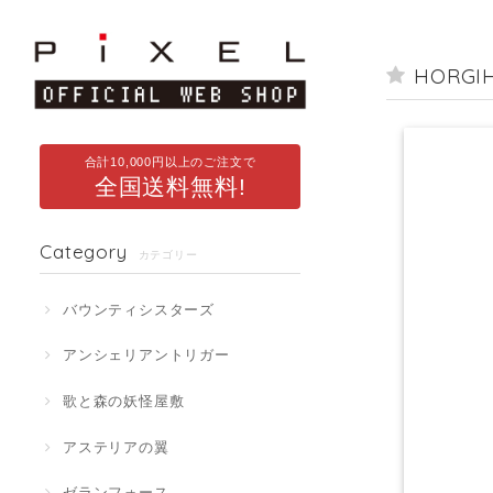
HORG
合計10,000円以上のご注文で
全国送料無料!
Category
カテゴリー
バウンティシスターズ
アンシェリアントリガー
歌と森の妖怪屋敷
アステリアの翼
ゼランフォース