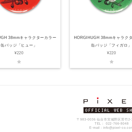
HUGH 38mmキャラクターカラー
HORGIHUGH 38mmキャラ
缶バッジ「ヒュー」
缶バッジ「フィガロ」
¥220
¥220
〒983-0036 仙台市宮城野区苦竹2-3-
TEL： 022-766-8048
E-mail：
info@pixel-co.co