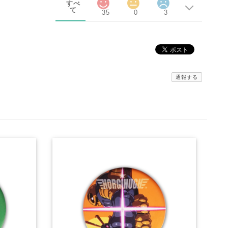
すべ
て
35
0
3
通報する