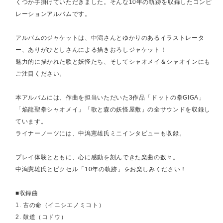
くつか手掛けていただきました。そんな10年の軌跡を収録したコンピ
レーションアルバムです。
アルバムのジャケットは、中潟さんとゆかりのあるイラストレータ
ー、ありがひとしさんによる描きおろしジャケット！
魅力的に描かれた歌と妖怪たち、そしてシャオメイ＆シャオインにも
ご注目ください。
本アルバムには、作曲を担当いただいた3作品「ドットの拳GIGA」
「焔龍聖拳シャオメイ」「歌と森の妖怪屋敷」の全サウンドを収録し
ています。
ライナーノーツには、中潟憲雄氏ミニインタビューも収録。
プレイ体験とともに、心に感動を刻んできた楽曲の数々。
中潟憲雄氏とピクセル「10年の軌跡」をお楽しみください！
■収録曲
1. 古の命（イニシエノミコト）
2. 鼓道（コドウ）