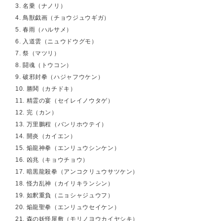
3. 名乗（ナノリ）
4. 鳥獣戯画（チョウジュウギガ）
5. 春雨（ハルサメ）
6. 入道雲（ニュウドウグモ）
7. 祭（マツリ）
8. 闘魂（トウコン）
9. 破邪封拳（ハジャフウケン）
10. 勝鬨（カチドキ）
11. 精霊の宴（セイレイノウタゲ）
12. 完（カン）
13. 万里鵬程（バンリホウテイ）
14. 開炎（カイエン）
15. 焔龍神拳（エンリュウシンケン）
16. 凶兆（キョウチョウ）
17. 暗黒龍殺拳（アンコクリュウサツケン）
18. 怪力乱神（カイリキランシン）
19. 如釈重負（ニョシャジュウフ）
20. 焔龍聖拳（エンリュウセイケン）
21. 森の妖怪屋敷（モリノヨウカイヤシキ）