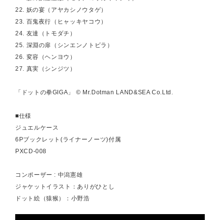
22. 妖の宴（アヤカシノウタゲ）
23. 百鬼夜行（ヒャッキヤコウ）
24. 友達（トモダチ）
25. 深淵の扉（シンエンノトビラ）
26. 変容（ヘンヨウ）
27. 真実（シンジツ）
「ドットの拳GIGA」 © Mr.Dotman LAND&SEA Co.Ltd.
■仕様
ジュエルケース
6Pブックレット(ライナーノーツ)付属
PXCD-008
コンポーザー : 中潟憲雄
ジャケットイラスト：ありがひとし
ドット絵（猿猴）：小野浩