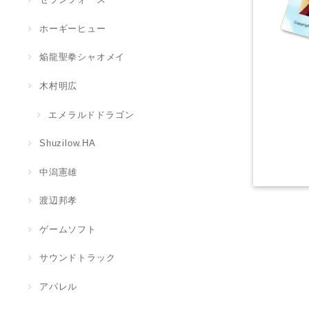
ホーギーヒュー
焔龍聖拳シャオメイ
木村明広
エメラルドドラゴン
Shuzilow.HA
中潟憲雄
渡辺邦孝
ゲームソフト
サウンドトラック
アパレル