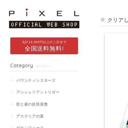
クリア
合計10,000円以上のご注文で
全国送料無料!
Category
カテゴリー
バウンティシスターズ
アンシェリアントリガー
歌と森の妖怪屋敷
アステリアの翼
ゼランフォース