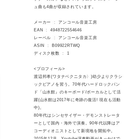
ュ曲も4曲が収録されています。
メーカー ‏ : ‎ アンコール音楽工房
EAN ‏ : ‎ 4948722554646
レーベル ‏ : ‎ アンコール音楽工房
ASIN ‏ : ‎ B09922RTWQ
ディスク枚数 ‏ : ‎ 1
<プロフィール>
渡辺邦孝(ワタナベクニタカ〉)幼少よりクラシ
ックピアノを習う。70年代ハードロックバン
ド「山水館』のキーボード/ボーカルとして活
躍(山水館は2017年に奇跡の復活! 現在も活動
中)。
80年代はシンセサイザー・デモンストレータ
ーとして国内・海外で演奏。90年代以降はア
コーディオニストとして新境地を開拓中。
2015年12月、Youtube演奏動画がきっかけで