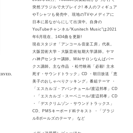
突然ブラジルで大ブレイク! 本人のフィギュア
やTシャツも発売中、現地のTVやメディアに
日本に居ながらにして出演中。自身の
YouTubeチャンネル"Kunitech Music"は2021
年6月現在、1434曲を更新!
現在スタジオ「アンコール音楽工房」代表。
大阪芸術大学・大阪芸術短期大学講師。ヤマ
ハ神戸センター講師。Mikiサロンなんばパー
クス講師。主な作品 ・松竹映画「必殺! 主水
死す・サウンドトラック」CD ・朝日放送「恵
美子のおしゃべりクッキング」番組テーマ ・
「エスカルゴ・アバンチュール/渡辺邦孝」CD
・「エスカルゴ・スーベニール/渡辺邦孝」CD
・「デスクリムゾン・サウンドトラックス」
CD、PMSキーボード科テキスト ・「ブラジ
ル8ボールズのテーマ」 など