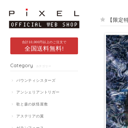
【限定
合計10,000円以上のご注文で
全国送料無料!
Category
カテゴリー
バウンティシスターズ
アンシェリアントリガー
歌と森の妖怪屋敷
アステリアの翼
ゼランフォース