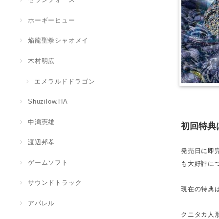
ホーギーヒュー
焔龍聖拳シャオメイ
木村明広
エメラルドドラゴン
Shuzilow.HA
中潟憲雄
初回特典
渡辺邦孝
発売日に即
ゲームソフト
も大好評に
サウンドトラック
現在の特典
アパレル
クニタカ人