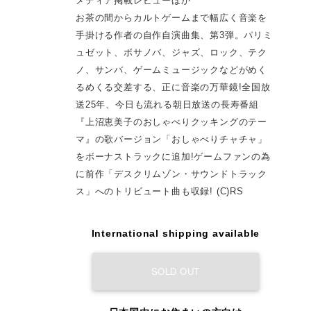
メディア掲載レビューほか
お茶の間からカルトゲームまで幅広く音楽を
手掛ける作者の自作自演曲集、第3弾。パリミ
ュゼット、ボサノバ、ジャズ、ロック、テク
ノ、サンバ、ゲームミュージックなどがめく
るめくる交差する、正に音楽の万華鏡!全国放
送25年、今日も流れる朝日放送の長寿番組
『上沼恵美子のおしゃべりクッキングのテー
マ』の歌バージョン「おしゃべりチャチャ」
をボーナストラックに追加!ゲームファンの為
に前作「デスクリムゾン・サウンドトラック
ス」へのトリビュート曲も収録! (C)RS
International shipping available
SOLD OUT