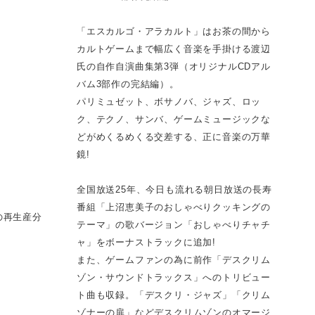
「エスカルゴ・アラカルト」はお茶の間から
カルトゲームまで幅広く音楽を手掛ける渡辺
氏の自作自演曲集第3弾（オリジナルCDアル
バム3部作の完結編）。
パリミュゼット、ボサノバ、ジャズ、ロッ
ク、テクノ、サンバ、ゲームミュージックな
どがめくるめくる交差する、正に音楽の万華
鏡!
全国放送25年、今日も流れる朝日放送の長寿
番組「上沼恵美子のおしゃべりクッキングの
の再生産分
テーマ」の歌バージョン「おしゃべりチャチ
ャ」をボーナストラックに追加!
また、ゲームファンの為に前作「デスクリム
ゾン・サウンドトラックス」へのトリビュー
ト曲も収録。「デスクリ・ジャズ」「クリム
ゾナーの扉」などデスクリムゾンのオマージ