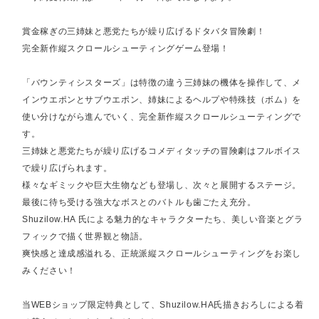
賞金稼ぎの三姉妹と悪党たちが繰り広げるドタバタ冒険劇！
完全新作縦スクロールシューティングゲーム登場！
「バウンティシスターズ」は特徴の違う三姉妹の機体を操作して、メ
インウエポンとサブウエポン、姉妹によるヘルプや特殊技（ボム）を
使い分けながら進んでいく、完全新作縦スクロールシューティングで
す。
三姉妹と悪党たちが繰り広げるコメディタッチの冒険劇はフルボイス
で繰り広げられます。
様々なギミックや巨大生物なども登場し、次々と展開するステージ。
最後に待ち受ける強大なボスとのバトルも歯ごたえ充分。
Shuzilow.HA 氏による魅力的なキャラクターたち、美しい音楽とグラ
フィックで描く世界観と物語。
爽快感と達成感溢れる、正統派縦スクロールシューティングをお楽し
みください！
当WEBショップ限定特典として、Shuzilow.HA氏描きおろしによる着