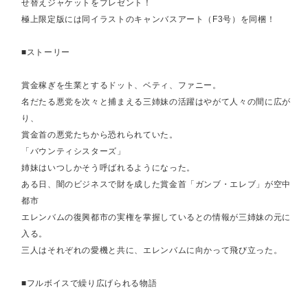
せ替えジャケットをプレゼント！
極上限定版には同イラストのキャンバスアート（F3号）を同梱！
■ストーリー
賞金稼ぎを生業とするドット、ベティ、ファニー。
名だたる悪党を次々と捕まえる三姉妹の活躍はやがて人々の間に広が
り、
賞金首の悪党たちから恐れられていた。
「バウンティシスターズ」
姉妹はいつしかそう呼ばれるようになった。
ある日、闇のビジネスで財を成した賞金首「ガンブ・エレブ」が空中
都市
エレンバムの復興都市の実権を掌握しているとの情報が三姉妹の元に
入る。
三人はそれぞれの愛機と共に、エレンバムに向かって飛び立った。
■フルボイスで繰り広げられる物語