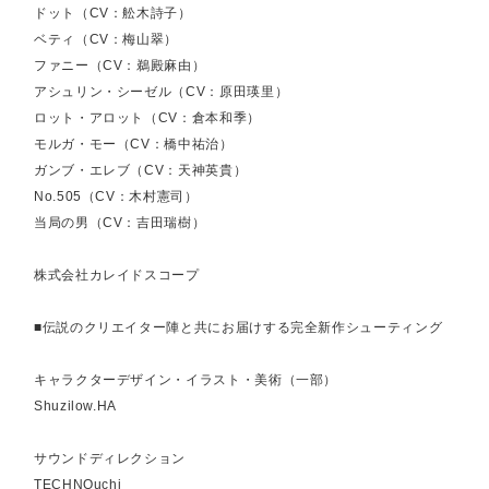
ドット（CV：舩木詩子）
ベティ（CV：梅山翠）
ファニー（CV：鵜殿麻由）
アシュリン・シーゼル（CV：原田瑛里）
ロット・アロット（CV：倉本和季）
モルガ・モー（CV：橋中祐治）
ガンブ・エレブ（CV：天神英貴）
No.505（CV：木村憲司）
当局の男（CV：吉田瑞樹）
株式会社カレイドスコープ
■伝説のクリエイター陣と共にお届けする完全新作シューティング
キャラクターデザイン・イラスト・美術（一部）
Shuzilow.HA
サウンドディレクション
TECHNOuchi ⁡