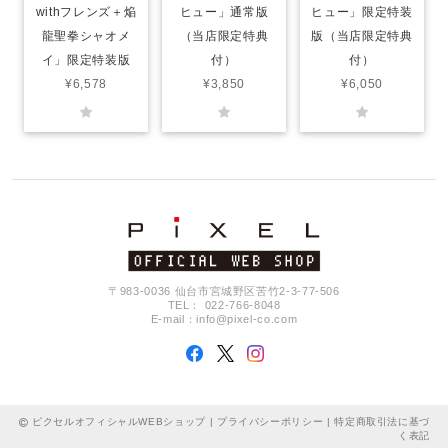
withフレンズ＋焔
ヒュー」通常版
ヒュー」限定特装
龍聖拳シャオメ
（当店限定特典
版（当店限定特典
イ」限定特装版
付）
付）
¥6,578
¥3,850
¥6,050
〒983-0036 仙台市宮城野区苦竹2-3-77-506
TEL： 022-766-8048
E-mail：
info@pixel-co.com
ピクセルオフィシャルWEBショップ |
プライバシーポリシー
|
特定商取引法に基づ
く表記