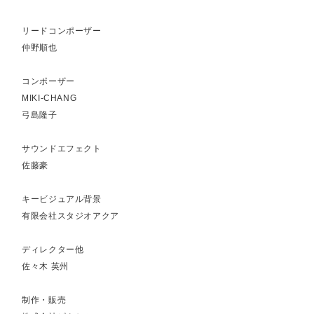
リードコンポーザー
仲野順也
コンポーザー
MIKI-CHANG
弓島隆子
サウンドエフェクト
佐藤豪
キービジュアル背景
有限会社スタジオアクア
ディレクター他
佐々木 英州
制作・販売