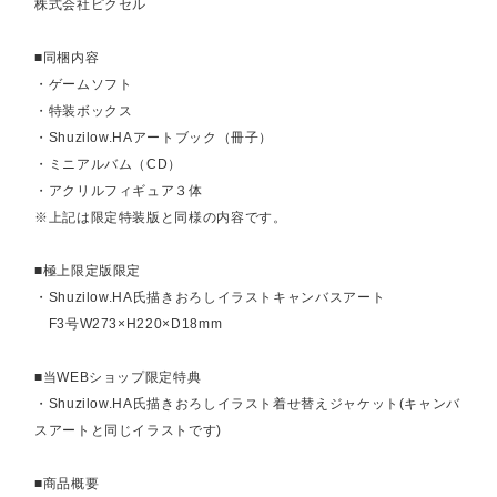
株式会社ピクセル
■同梱内容
・ゲームソフト
・特装ボックス
・Shuzilow.HAアートブック（冊子）
・ミニアルバム（CD）
・アクリルフィギュア３体
※上記は限定特装版と同様の内容です。
■極上限定版限定
・Shuzilow.HA氏描きおろしイラストキャンバスアート
F3号W273×H220×D18mm
■当WEBショップ限定特典
・Shuzilow.HA氏描きおろしイラスト着せ替えジャケット(キャンバ
スアートと同じイラストです)
■商品概要